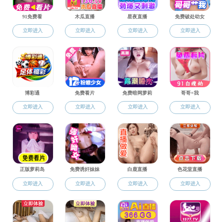
组织架构
>
内设机构
>
学系导航
>
小黄书文化
>