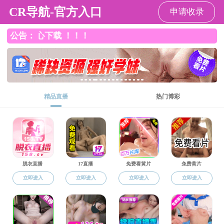
小黄书
组织架
小黄书概况
小黄书简介
>
院长寄语
>
现任领导
>