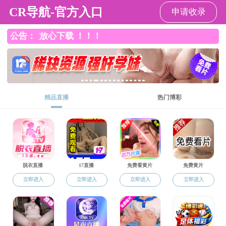
小黄书
特聘教
师资队伍
师资介绍
>
教师名录
>
特聘教授
>